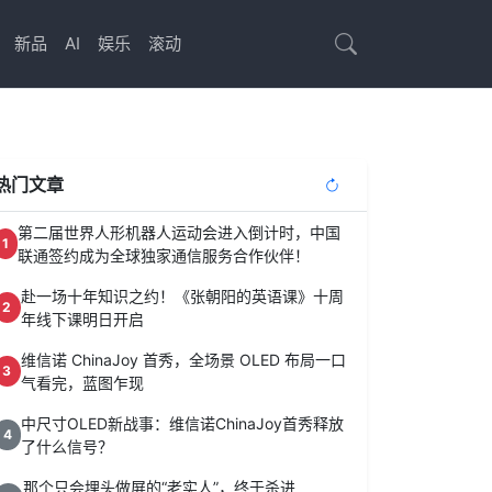
新品
AI
娱乐
滚动
热门文章
第二届世界人形机器人运动会进入倒计时，中国
1
联通签约成为全球独家通信服务合作伙伴！
赴一场十年知识之约！《张朝阳的英语课》十周
2
年线下课明日开启
维信诺 ChinaJoy 首秀，全场景 OLED 布局一口
3
气看完，蓝图乍现
中尺寸OLED新战事：维信诺ChinaJoy首秀释放
4
了什么信号？
那个只会埋头做屏的“老实人”，终于杀进