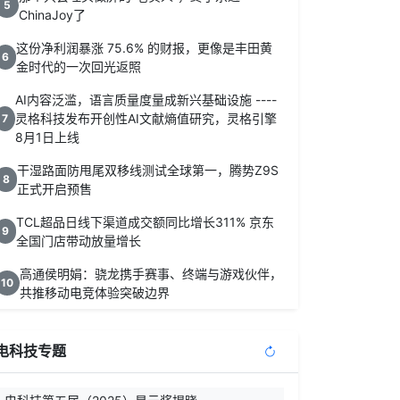
5
ChinaJoy了
这份净利润暴涨 75.6% 的财报，更像是丰田黄
6
金时代的一次回光返照
AI内容泛滥，语言质量度量成新兴基础设施 ----
灵格科技发布开创性AI文献熵值研究，灵格引擎
7
8月1日上线
干湿路面防甩尾双移线测试全球第一，腾势Z9S
8
正式开启预售
TCL超品日线下渠道成交额同比增长311% 京东
9
全国门店带动放量增长
高通侯明娟：骁龙携手赛事、终端与游戏伙伴，
10
共推移动电竞体验突破边界
电科技专题