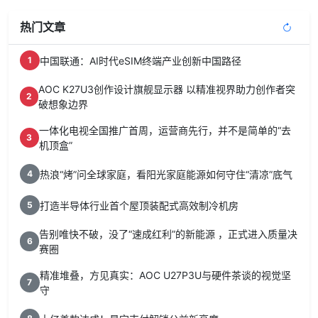
热门文章
中国联通：AI时代eSIM终端产业创新中国路径
1
AOC K27U3创作设计旗舰显示器 以精准视界助力创作者突
2
破想象边界
一体化电视全国推广首周，运营商先行，并不是简单的“去
3
机顶盒”
热浪“烤”问全球家庭，看阳光家庭能源如何守住“清凉”底气
4
打造半导体行业首个屋顶装配式高效制冷机房
5
告别唯快不破，没了“速成红利”的新能源 ，正式进入质量决
6
赛圈
精准堆叠，方见真实：AOC U27P3U与硬件茶谈的视觉坚
7
守