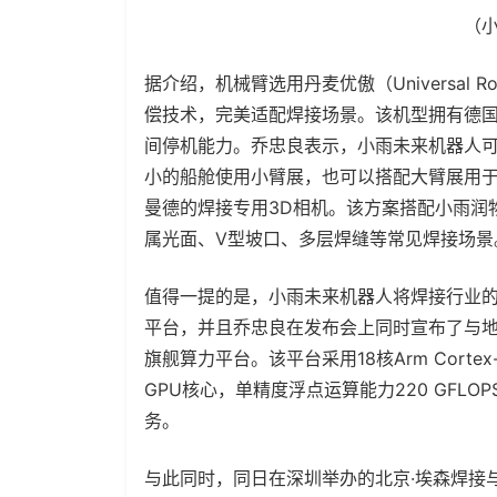
（
据介绍，机械臂选用丹麦优傲（Universal 
偿技术，完美适配焊接场景。该机型拥有德国
间停机能力。乔忠良表示，小雨未来机器人可
小的船舱使用小臂展，也可以搭配大臂展用
曼德的焊接专用3D相机。该方案搭配小雨润
属光面、V型坡口、多层焊缝等常见焊接场景
值得一提的是，小雨未来机器人将焊接行业的
平台，并且乔忠良在发布会上同时宣布了与地
旗舰算力平台。该平台采用18核Arm Cortex-A
GPU核心，单精度浮点运算能力220 GFL
务。
与此同时，同日在深圳举办的北京·埃森焊接