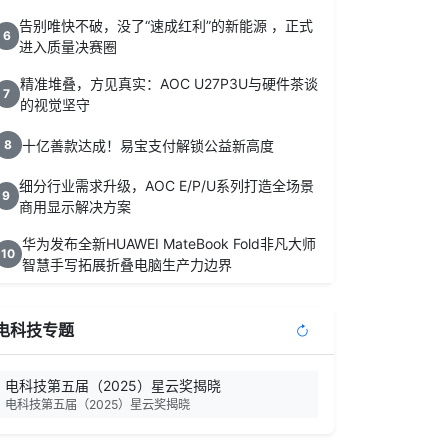
告别唯快不破，没了“速成红利”的新能源 ，正式
6
进入质量决赛圈
精准堆叠，方见真实：AOC U27P3U与硬件茶谈
7
的视觉坚守
十亿善款达成！易宝支付解锁公益新高度
8
细分行业需求升级，AOC E/P/U系列打造全场景
9
商用显示解决方案
华为发布全新HUAWEI MateBook Fold非凡大师
10
智慧手写拓展折叠电脑生产力边界
电科技专题
电科技第五届（2025）星云奖揭晓
电科技第五届（2025）星云奖揭晓