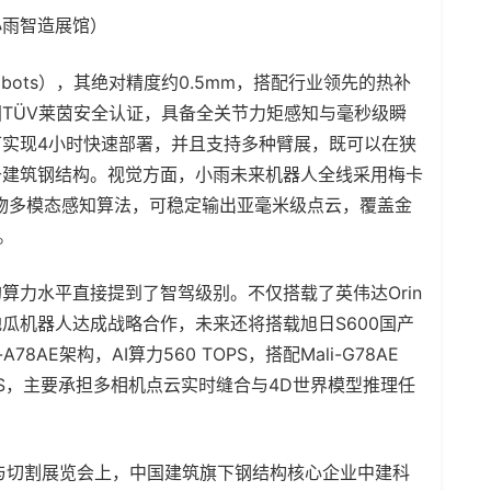
小雨智造展馆）
Robots），其绝对精度约0.5mm，搭配行业领先的热补
TÜV莱茵安全认证，具备全关节力矩感知与毫秒级瞬
实现4小时快速部署，并且支持多种臂展，既可以在狭
于建筑钢结构。视觉方面，小雨未来机器人全线采用梅卡
物多模态感知算法，可稳定输出亚毫米级点云，覆盖金
。
算力水平直接提到了智驾级别。不仅搭载了英伟达Orin
瓜机器人达成战略合作，未来还将搭载旭日S600国产
78AE架构，AI算力560 TOPS，搭配Mali-G78AE
OPS，主要承担多相机点云实时缝合与4D世界模型推理任
与切割展览会上，中国建筑旗下钢结构核心企业中建科