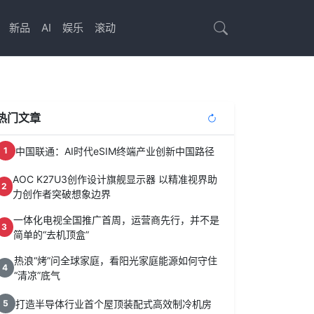
新品
AI
娱乐
滚动
热门文章
中国联通：AI时代eSIM终端产业创新中国路径
1
AOC K27U3创作设计旗舰显示器 以精准视界助
2
力创作者突破想象边界
一体化电视全国推广首周，运营商先行，并不是
3
简单的“去机顶盒”
热浪“烤”问全球家庭，看阳光家庭能源如何守住
4
“清凉”底气
打造半导体行业首个屋顶装配式高效制冷机房
5