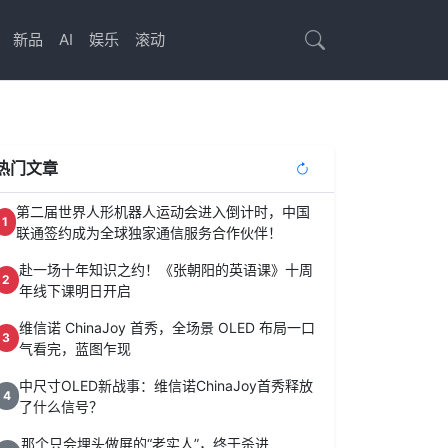
新品
AI
娱乐
滚动
热门文章
第二届世界人形机器人运动会进入倒计时，中国
1
联通签约成为全球独家通信服务合作伙伴！
赴一场十年知识之约！《张朝阳的英语课》十周
2
年线下课明日开启
维信诺 ChinaJoy 首秀，全场景 OLED 布局一口
3
气看完，蓝图乍现
中尺寸OLED新战事：维信诺ChinaJoy首秀释放
4
了什么信号？
那个只会埋头做屏的“老实人”，终于杀进