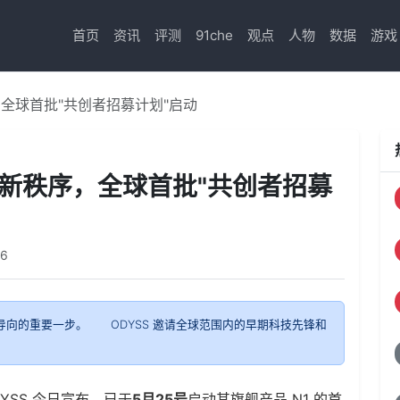
首页
资讯
评测
91che
观点
人物
数据
游戏
序，全球首批"共创者招募计划"启动
食管理新秩序，全球首批"共创者招募
86
价值导向的重要一步。 ODYSS 邀请全球范围内的早期科技先锋和
。
SS 今日宣布，已于
5月25号
启动其旗舰产品 N1 的首