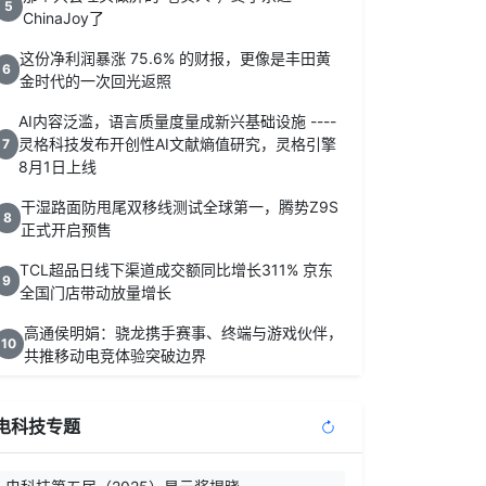
5
ChinaJoy了
这份净利润暴涨 75.6% 的财报，更像是丰田黄
6
金时代的一次回光返照
AI内容泛滥，语言质量度量成新兴基础设施 ----
灵格科技发布开创性AI文献熵值研究，灵格引擎
7
8月1日上线
干湿路面防甩尾双移线测试全球第一，腾势Z9S
8
正式开启预售
TCL超品日线下渠道成交额同比增长311% 京东
9
全国门店带动放量增长
高通侯明娟：骁龙携手赛事、终端与游戏伙伴，
10
共推移动电竞体验突破边界
电科技专题