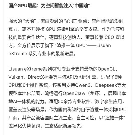
国产GPU崛起：为空间智能注入“中国魂”
强大的 “大脑”，需由澎湃的 “心脏” 驱动；空间智能的澎湃
算力，离不开硬核 GPU 渲染引擎的坚实支撑。作为飞渡科
技的重要合作伙伴，砺算科技创始人、董事长兼 CEO 宣以
方，全方位展示了旗下 “渲推一体 GPU”——Lisuan
eXtreme 系列专业卡的最新进展。
Lisuan eXtreme系列GPU专业卡支持最新的OpenGL、
Vulkan、DirectX标准等主流API及图形引擎，适配了6种
CPU和6个操作系统，该系列支持Qwen3、Deepseek等大
模型本地化部署，流畅运行OpenClaw（龙虾），展现出本
地AI一体机的能力。适配50余款专业软件、数字孪生应用，
覆盖云渲染等场景。作为国内稀缺的自研渲推一体架构GPU
厂商，其产品兼容国际主流生态，自主可控，以“渲推一体”
差异化优势领跑，生态适配断层领先。