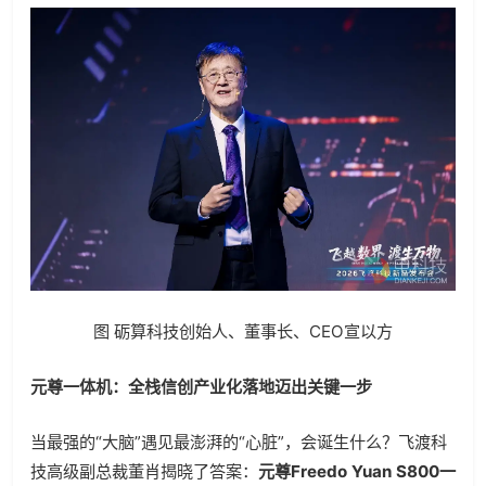
图 砺算科技创始人、董事长、CEO宣以方
元尊一体机：
全栈信创产业化落地迈出关键一步
当最强的“大脑”遇见最澎湃的“心脏”，会诞生什么？飞渡科
技高级副总裁董肖揭晓了答案：
元尊Freedo Yuan S800一