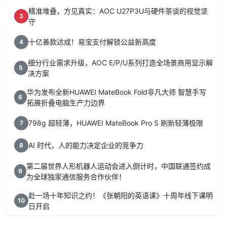
精准堆叠，方见真实：AOC U27P3U与硬件茶谈的视觉坚
3
守
十亿善款达成！易宝支付解锁公益新高度
4
细分行业需求升级，AOC E/P/U系列打造全场景商用显示解
5
决方案
华为发布全新HUAWEI MateBook Fold非凡大师 智慧手写
6
拓展折叠电脑生产力边界
798g 超轻薄，HUAWEI MateBook Pro S 刷新轻薄极限
7
AI 时代，人的能力决定企业的竞争力
8
第二届世界人形机器人运动会进入倒计时，中国联通签约成
9
为全球独家通信服务合作伙伴！
赴一场十年知识之约！《张朝阳的英语课》十周年线下课明
10
日开启