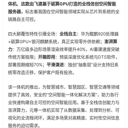
体机
。
这款由飞渡基于砺算GPU打造的全栈信创空间智能
服务器，
标志着我国在空间智能领域实现从芯片到系统的全
链路自主可控。
四大颠覆性特性引爆全场：
全栈自主
：华为鲲鹏920处理器
+砺算GPU+银河麒麟系统，真正实现零外供依赖；
澎湃算
力
：万亿级多边形场景渲染效率提升40%，AI重建速度突破
传统方案极限；
开箱即用
：预装深度优化系统与DTS软件，
部署周期缩短70%；
平滑演进
：独创“抽象层”设计支持旧系
统零改造迁移，保护客户既有投资。
该一体机的推出，为智慧城市、智慧园区、智慧交通等领域
提供了高效、安全的“空间智能一体化解决方案”，助力各行
业快速构建自主可控的空间智能应用。基于全栈信创能力与
澎湃算力，元尊一体机实现了从数据采集、处理到分析、可
视化的全流程闭环，满足多场景对高精度、实时性空间信息
服务的迫切需求。