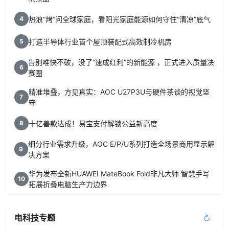
热浪“烤”问全球家庭，看阳光家庭能源如何守住“清凉”底气
4
打造半导体行业首个屋顶装配式高效制冷机房
5
告别唯快不破，没了“速成红利”的新能源 ，正式进入质量决
6
赛圈
精准堆叠，方见真实：AOC U27P3U与硬件茶谈的视觉坚
7
守
十亿善款达成！易宝支付解锁公益新高度
8
细分行业需求升级，AOC E/P/U系列打造全场景商用显示解
9
决方案
华为发布全新HUAWEI MateBook Fold非凡大师 智慧手写
10
拓展折叠电脑生产力边界
电科技专题