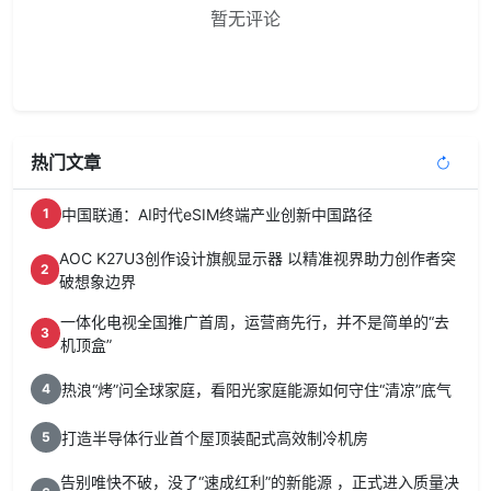
暂无评论
热门文章
中国联通：AI时代eSIM终端产业创新中国路径
1
AOC K27U3创作设计旗舰显示器 以精准视界助力创作者突
2
破想象边界
一体化电视全国推广首周，运营商先行，并不是简单的“去
3
机顶盒”
热浪“烤”问全球家庭，看阳光家庭能源如何守住“清凉”底气
4
打造半导体行业首个屋顶装配式高效制冷机房
5
告别唯快不破，没了“速成红利”的新能源 ，正式进入质量决