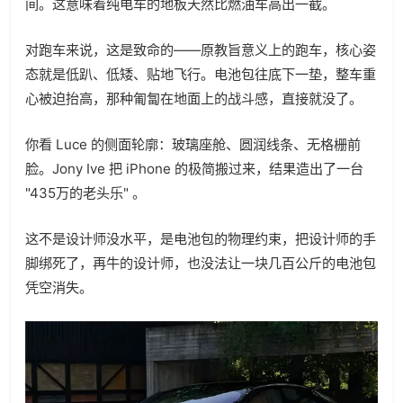
间。这意味着纯电车的地板天然比燃油车高出一截。
对跑车来说，这是致命的——原教旨意义上的跑车，核心姿
态就是低趴、低矮、贴地飞行。电池包往底下一垫，整车重
心被迫抬高，那种匍匐在地面上的战斗感，直接就没了。
你看 Luce 的侧面轮廓：玻璃座舱、圆润线条、无格栅前
脸。Jony Ive 把 iPhone 的极简搬过来，结果造出了一台
"435万的老头乐" 。
这不是设计师没水平，是电池包的物理约束，把设计师的手
脚绑死了，再牛的设计师，也没法让一块几百公斤的电池包
凭空消失。