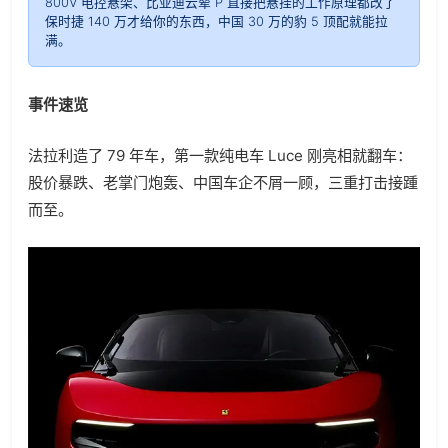
800V 电控悬架、比亚迪云辇 P 直接把悬挂的工作原理都改了
保时捷 140 万才给你的东西，中国 30 万的豹 5 顶配就能拉
满。
事件速览
法拉利造了 79 年车，第一款纯电车 Luce 刚亮相就翻车：
股价暴跌、老掌门炮轰、中国车企不屑一顾，三重打击接踵
而至。