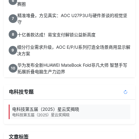
6
赛圈
精准堆叠，方见真实：AOC U27P3U与硬件茶谈的视觉坚
7
守
十亿善款达成！易宝支付解锁公益新高度
8
细分行业需求升级，AOC E/P/U系列打造全场景商用显示解
9
决方案
华为发布全新HUAWEI MateBook Fold非凡大师 智慧手写
10
拓展折叠电脑生产力边界
电科技专题
电科技第五届（2025）星云奖揭晓
电科技第五届（2025）星云奖揭晓
文章标签