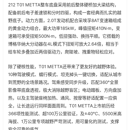
212 T01 METTA整车底盘采用前后整体硬桥加大梁结构，
配备前后电子差速锁和分时四驱，构成一套经典而扎实的越
野底子。动力方面，2.0T发动机配合采埃孚8AT变速箱组成
的黄金动力组合，最大功率185kW，峰值扭矩410N·m，变
速箱可承受扭矩500N·m，低扭强劲、换挡平顺。它搭载的
博格华纳大分动器在4L模式下扭矩可放大2.64倍，相当于
给车轮多叠加近两倍驱动力，爬陡坡、拽重物轻松应对。
除了硬核性能，T01 METTA还带来了更友好的越野体验。
10种驾驶模式、蠕行模式、坦克掉头一键切换，适配从城市
到荒野的全场景路况。驾乘感受同步升级，匹配360°全景
影像带底盘透视，极大消除越野盲区；电动踏板、方向盘加
热，以及主驾驶座椅加热、通风、按摩等舒适配置一应俱
全，让长途远行同样面面周到。T01 METTA上市前历经
366项性能测试、超100万公里验证，及±40℃、5500米高
海拔、1万公里专项越野严苛测试，用可量化的测试，支撑
安全可靠的底气。