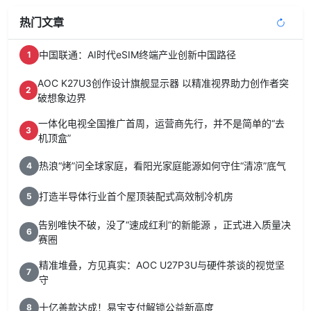
热门文章
中国联通：AI时代eSIM终端产业创新中国路径
1
AOC K27U3创作设计旗舰显示器 以精准视界助力创作者突
2
破想象边界
一体化电视全国推广首周，运营商先行，并不是简单的“去
3
机顶盒”
热浪“烤”问全球家庭，看阳光家庭能源如何守住“清凉”底气
4
打造半导体行业首个屋顶装配式高效制冷机房
5
告别唯快不破，没了“速成红利”的新能源 ，正式进入质量决
6
赛圈
精准堆叠，方见真实：AOC U27P3U与硬件茶谈的视觉坚
7
守
十亿善款达成！易宝支付解锁公益新高度
8