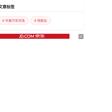
文章标签
# 中美汽车市场
# 特斯拉