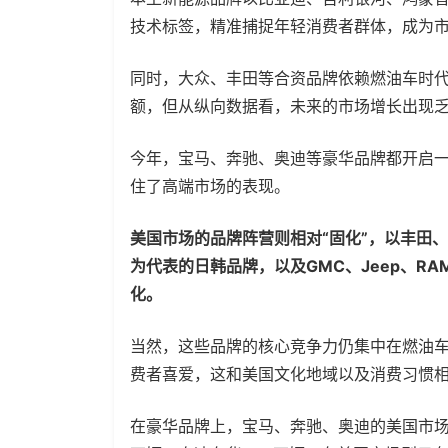
技术标签，精准捕捉年轻消费者群体，成为
同时，大众、丰田等合资品牌依赖燃油车时
额，但从纵向数据看，未来的市场增长出现
今年，宝马、奔驰、奥迪等豪华品牌都开启
住了高端市场的表现。
美国市场的品牌阵营则相对“固化”，以丰田
为代表的日韩品牌，以及GMC、Jeep、R
化。
当然，这些品牌的核心竞争力仍集中在燃油车
费者喜爱，这和美国文化地域以及消费习惯
在豪华品牌上，宝马、奔驰、奥迪的美国市场表