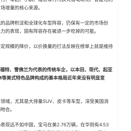
市场增量的核心来源。
代的品牌积淀和全球化车型阵容，仍保有一定的市场份
乏力的表现，固有阵容存在被进一步吃掉的可能。
一定规模的降价，以价换量的打法反映在榜单上就是维持
、福特、雪佛兰为代表的传统车企，以本田、现代、起亚
AM等美式特色品牌构成的基本格局近年来没有明显变
领域，尤其是大排量SUV、皮卡等车型，深受美国消
相吻合。
现远不如中国，宝马在美2.76万辆，在华则有4.53