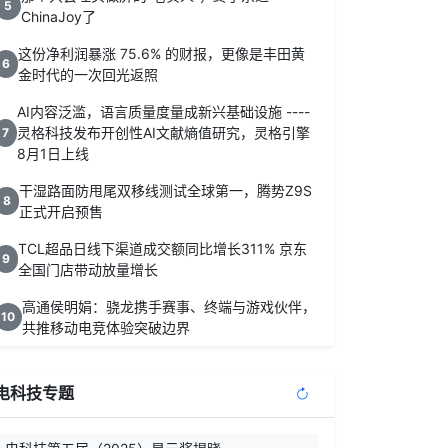
5
ChinaJoy了
这份净利润暴涨 75.6% 的财报，更像是丰田黄
6
金时代的一次回光返照
AI内容泛滥，语言质量度量成新兴基础设施 ----
灵格科技发布开创性AI文献熵值研究，灵格引擎
7
8月1日上线
干湿路面防甩尾双移线测试全球第一，腾势Z9S
8
正式开启预售
TCL超品日线下渠道成交额同比增长311% 京东
9
全国门店带动放量增长
高通侯明娟：骁龙携手赛事、终端与游戏伙伴，
10
共推移动电竞体验突破边界
电科技专题