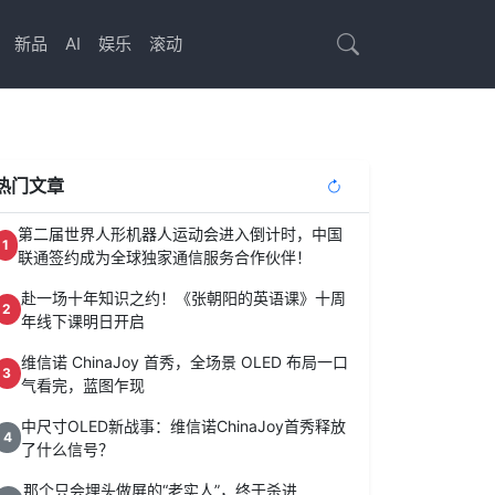
新品
AI
娱乐
滚动
热门文章
第二届世界人形机器人运动会进入倒计时，中国
1
联通签约成为全球独家通信服务合作伙伴！
赴一场十年知识之约！《张朝阳的英语课》十周
2
年线下课明日开启
维信诺 ChinaJoy 首秀，全场景 OLED 布局一口
3
气看完，蓝图乍现
中尺寸OLED新战事：维信诺ChinaJoy首秀释放
4
了什么信号？
那个只会埋头做屏的“老实人”，终于杀进