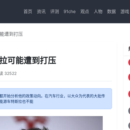
首页
资讯
评测
91che
观点
人物
数据
游戏
可能遭到打压
斯拉可能遭到打压
读
32522
都开始分析他的政策动向。在汽车行业，以大众为代表的大批传
能源车特斯拉也不能