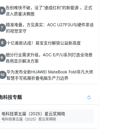
告别唯快不破，没了“速成红利”的新能源 ，正式
6
进入质量决赛圈
精准堆叠，方见真实：AOC U27P3U与硬件茶谈
7
的视觉坚守
十亿善款达成！易宝支付解锁公益新高度
8
细分行业需求升级，AOC E/P/U系列打造全场景
9
商用显示解决方案
华为发布全新HUAWEI MateBook Fold非凡大师
10
智慧手写拓展折叠电脑生产力边界
电科技专题
电科技第五届（2025）星云奖揭晓
电科技第五届（2025）星云奖揭晓