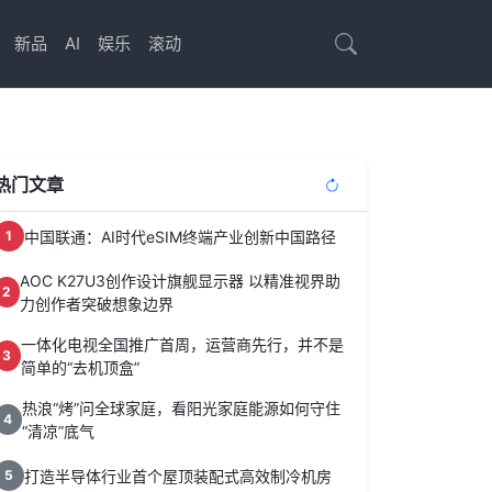
新品
AI
娱乐
滚动
热门文章
中国联通：AI时代eSIM终端产业创新中国路径
1
AOC K27U3创作设计旗舰显示器 以精准视界助
2
力创作者突破想象边界
一体化电视全国推广首周，运营商先行，并不是
3
简单的“去机顶盒”
热浪“烤”问全球家庭，看阳光家庭能源如何守住
4
“清凉”底气
打造半导体行业首个屋顶装配式高效制冷机房
5