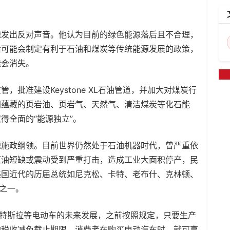
源发出反对声音。他认为目前的绿色能源落后且不合理，
后可能会制定有利于石油和煤炭等传统能源发展的政策，
能会消失。
批准建设Keystone XL石油管道，并加大对煤炭行
国蕴藏的页岩油、页岩气、天然气、清洁煤炭等化石能
得全面的“能源独立”。
能源施政纲领。目前世界仍然处于石油机器时代，曾严重依
原油短缺或震动受到严重打击，造成工业大面积停产，民
美国近代的历届总统如尼克松、卡特、老布什、克林顿、
标之一。
心特斯拉等电动车的未来发展，之前按照规定，只要生产
的税收减免截止期限，消费者在购买电动汽车时，就可享