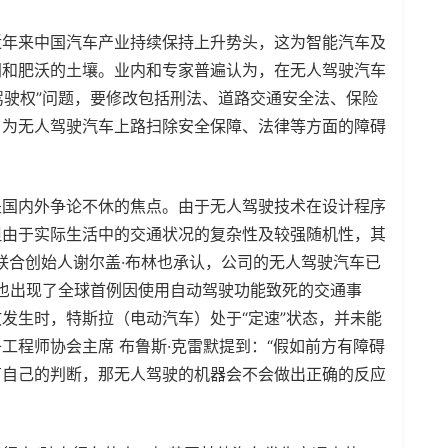
近年来中国汽车产业持续保持上升势头，这为智能汽车及
间和肥沃的土壤。业内和专家普遍认为，在无人驾驶汽车
驾驶权”问题，要修改包括刑法、道路交通安全法、保险
，为无人驾驶汽车上路扫除安全保障、法律等方面的障碍
是国内外争论不休的焦点。由于无人驾驶技术在设计程序
但由于实际生活中的交通状况的复杂性及较强随机性，其
e联合创始人谢尔盖·布林也承认，公司的无人驾驶汽车已
郸也出现了全球首例因使用自动驾驶功能致死的交通事
发生时，特斯拉（电动汽车）处于“定速”状态，并未能
子工程师协会
主席
布鲁斯·克雷默提到：“假如前方有障碍
有自己的判断，那无人驾驶的机器会不会做出正确的反应