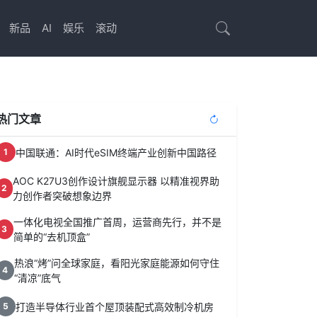
新品
AI
娱乐
滚动
热门文章
中国联通：AI时代eSIM终端产业创新中国路径
1
AOC K27U3创作设计旗舰显示器 以精准视界助
2
力创作者突破想象边界
一体化电视全国推广首周，运营商先行，并不是
3
简单的“去机顶盒”
热浪“烤”问全球家庭，看阳光家庭能源如何守住
4
“清凉”底气
打造半导体行业首个屋顶装配式高效制冷机房
5