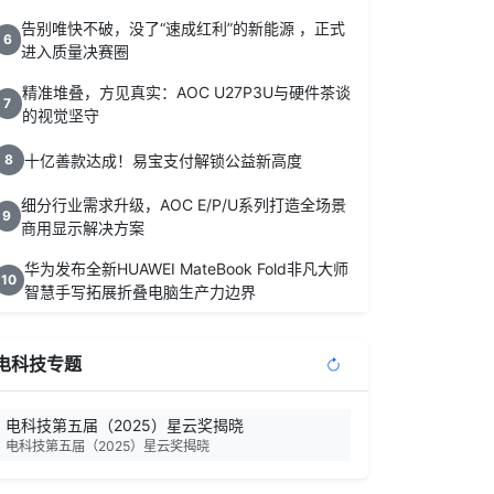
告别唯快不破，没了“速成红利”的新能源 ，正式
6
进入质量决赛圈
精准堆叠，方见真实：AOC U27P3U与硬件茶谈
7
的视觉坚守
十亿善款达成！易宝支付解锁公益新高度
8
细分行业需求升级，AOC E/P/U系列打造全场景
9
商用显示解决方案
华为发布全新HUAWEI MateBook Fold非凡大师
10
智慧手写拓展折叠电脑生产力边界
电科技专题
电科技第五届（2025）星云奖揭晓
电科技第五届（2025）星云奖揭晓